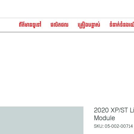
ព័ត៌មានទូទៅ
ផលិតផល
គ្រឿងបន្លាស់
ទំនាក់ទំនងយ
2020 XP/ST L
Module
SKU: 05-002-00714