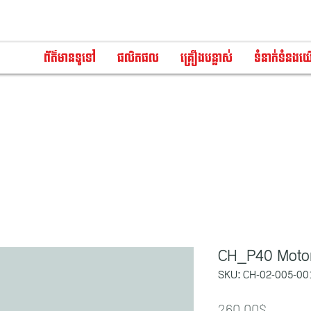
ព័ត៌មានទូទៅ
ផលិតផល
គ្រឿងបន្លាស់
ទំនាក់ទំនងយ
CH_P40 Moto
SKU: CH-02-005-00
Price
260.00$