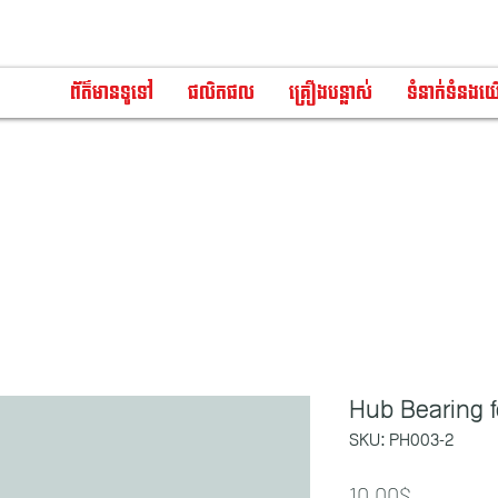
ព័ត៌មានទូទៅ
ផលិតផល
គ្រឿងបន្លាស់
ទំនាក់ទំនងយ
Hub Bearing f
SKU: PH003-2
Price
10.00$