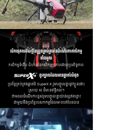
បើកយុគសម័យថ្មីនៃដ្រូនគ្រប់គ្រងនៃដំណើរការកសិកម្ម
ទាំងមូល
កសិកម្មទំនើប ជំហាននៃកសិកម្មប្រកបដោយប្រសិទ្ធភាព
ខួរក្បាលដែលមានឆ្លាតវៃបំផុត
ប្រព័ន្ធគ្រប់គ្រងឆ្លាតវៃ SuperX 4 រួមបញ្ចូលគ្នានូវក្បួនដោះ
ស្រាយ AI ដ៏មានឥទ្ធិពល។
ថាមពលដំណើរការខ្ពស់រួមបញ្ចូលគ្នាយ៉ាងល្អឥតខ្ចោះ
ជាមួយនឹងប្រព័ន្ធបេសកកម្មដែលអាចបត់បែនបាន