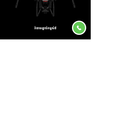
រ៉ាដាសម្គាល់កម្ពស់ដី
អ្នកបញ្ជាអាចមើលស្ថានភាពផ្ទាល់ បង្ហាញយ៉ាងច្បាស់
ការ
ការពារបន្ថែមទៀតលើសុវត្ថិភាពហោះហើរ​​
រាយការណ៍រូបភាពប្រតិបត្តិការក្នុងពេលវេលាជាក់ស្តែង
សម្រាប់អ្នកប្រើប្រាស់ដើម្បីស្វែងយល់ពីស្ថានភាពហោះហើរ
និងលក្ខខណ្ឌច្រើនក្នុងពេលតែមួយ។ ប្រតិបត្តិការហោះហើរ
ប្រកបដោយភាពជាក់លាក់ សុវត្ថិភាពក្រោមបរិយាកាសជុំ
វិញដ៏ស្មុគស្មាញ។