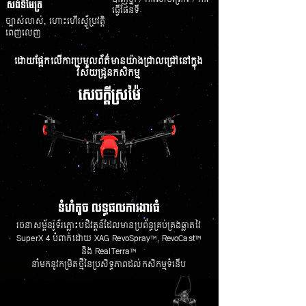
សង់ទីមែត្រ
ធ្វើផែនទី
ច្បាស់លាស់,​ ហោះហើរស្វ័ួប្រវត្តិ
ពេញលេញ
ដោយផ្អែកលើការប្រមូលព័ត៌មានយ៉ាងជ្រាលជ្រៅនៅក្នុង
វិស័យដ្រូនកសិកម្ម
សេចក្តីស្រម៉ៃ
ទំហំតូច លទ្ធផលការងារធំ
រចនាសម្ព័នរ៉ូទ័រភ្លោះបដិវត្តន៍ដែលមានប្រព័ន្ធគ្រប់គ្រងឆ្លាតវៃ
SuperX 4 បំពាក់ដោយ XAG RevoSpray™, RevoCast™
និង RealTerra™
នាំមកនូវកម្រិតថ្មីនៃប្រសិទ្ធភាពដល់កសិកម្មទំនើប