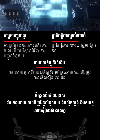
ការរួមបញ្ចូលគ្នា
ប្រតិបត្តិការច្បាស់លាស់
ការគ្រប់គ្រងការហោះហើរ ការ
ប្រតិបត្តិការ RTK + ផ្នែកបន្ថែម
យល់ឃើញបរិស្ថានជុំវិញ ការ
5G
បញ្ជូនទិន្នន័យ
ថាមពលកុំព្យូទ័រទំនើប
ថាមពលបន្ទះឈីបរបស់កុំព្យូទ័រគ្រប់គ្រងការហោះហើរត្រូវ
បានកើនឡើង 20 ដង
ម៉ាទ្រីសរ៉ាដាពហុទិស
នាំមកនូវការយល់ឃើញដ៏ទូលំទូលាយ និងល្អិតល្អន់ និងសមត្ថ
ភាពជៀសវាងឧបសគ្គ