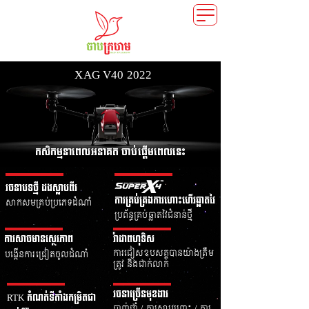
XAG V40 2022
កសិកម្មនាពេលអនាគត​ ចាប់ផ្តើមពេលនេះ
រចនាបទថ្មី ដងស្លាបពីរ
ការគ្រប់គ្រងការហោះហើរឆ្លាតវៃ
សាកសមគ្រប់ប្រភេទដំណាំ
ប្រព័ន្ធគ្រប់ឆ្លាតវៃជំនាន់ថ្មី
ការសាចមានស្ថេរភាព
រ៉ាដាពហុទិស
ការជៀសឧបសគ្គបានយ៉ាងត្រឹម
បង្កើនការជ្រៀតចូលដំណាំ
ត្រូវ និងជាក់លាក់
រចនាច្រើនមុខងារ
RTK កំណត់ទីតាំងកម្រិតជា
បាញ់ថ្នាំ​ / ការសាបព្រោះ​​ /​ ការ