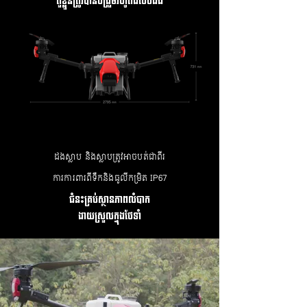
តួខ្លួនត្រូវបានបង្រួមរហូតដល់បីដង
ដងស្លាប និងស្លាបត្រូវអាចបត់ជាពីរ
ការការពារពីទឹក​និងធូលីកម្រិត IP67
ជំនះគ្រប់ស្ថានភាពលំបាក
ងាយស្រួលក្នុងថែទាំ