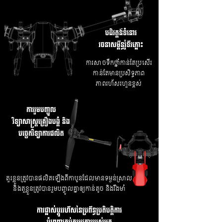
បដិវត្តន៍ទំនោរ
រចនាសម្ព័ន្ធរ៉ូទ័រភ្លោះ
ការសាចទឹកថ្នាំកាន់តែប្រសើរ
កាន់តែមានប្រសិទ្ធភាព
ភាពរហ័សរហួនខ្ពស់
ការរួមបញ្ចូល
វិទ្យាសាស្រ្តគ្រឿងបង្គំ និង
បច្ចេកវិទ្យាការផលិត
តួរខ្លួនត្រូវបានផលិតឡើងពីកាបូនដែលមានទម្ងន់ស្រាល​
និងតួខ្លួនត្រូវបានរួមបញ្ចូលគ្នាឲ្យកាន់តូច និងរឹងមាំ
ការផ្លាស់ប្តូររហ័សនៃប្រព័ន្ធប្រតិបត្តិការ