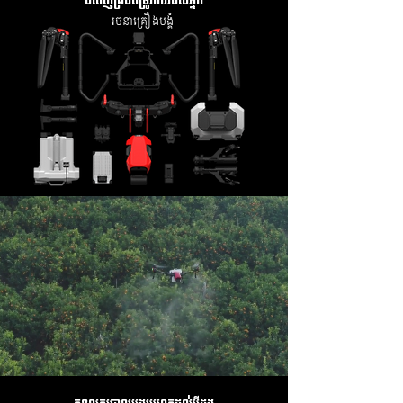
បំពេញគ្រប់តម្រូវការរបស់អ្នក
រចនាគ្រឿងបង្គំ